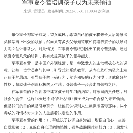
军事夏令营培训孩子成为未来领袖
来源: 管理员 | 发布时间: 2022-05-31 | 10034 次浏览
每位家长都望子成龙，望女成凤，希望自己的孩子将来长大后能够出
类拔萃当上出众的领袖，然而又有多少父母知道该如何培养孩子的领导能
力呢？估计非常少。对此情况，军事夏令营特别推出了夏令营活动。通过
该夏令营几天的培训，将有效提高孩子的领导能力。
军事夏令营，是中国户外训练营，是一种激发人的主动积极心态的课
程。让每一位学员参与其中，引导式的系统教育。从内心及行为吸光上端
正孩子的思想。引导孩子的正确行为，塑造积极的行为习惯，形成良好的
性格，帮助孩子创造积极的人生观，引领孩子一步步走向领袖之路。
在军事营的不断训练中建立孩子对学习的渴望，对家庭的责任感，对
社会的责任。也许14天还不能保证达到让孩子成为一名合格的未来领袖。
但是我们的目的就是引导孩子，让他们认识到人生就像滚雪球那样，从小
养成的习惯将对未来的人生起着决定性的作用。
军事夏令营的作用：1，帮组孩子认识自身潜能，增强自信心，改善
自我形象；2，克服自身心理的懒惰性，锻炼战胜困难的毅力；3，启发想