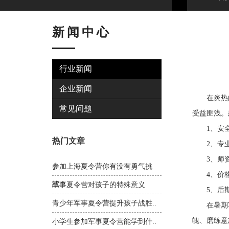
新闻中心
行业新闻
企业新闻
在炎热的
常见问题
受益匪浅。
1、安全
热门文章
2、专业：
3、师资
参加上海夏令营你有没有勇气挑
4、价格
战？
军事夏令营对孩子的特殊意义
5、后期
青少年军事夏令营提升孩子战胜..
在暑期军事
魄、磨练意
小学生参加军事夏令营能学到什..